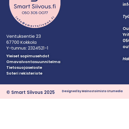
inf
Työ
Ou
Yri
Ventuksentie 23
05
67700 Kokkola
out
Y-tunnus: 2324521-1
Yleiset sopimusehdot
Hal
Omavalvontasuunnitelma
Tietosuojaseloste
Soteri rekisteriote
Designed by Mainostoimisto Utumedia
© Smart Siivous 2025