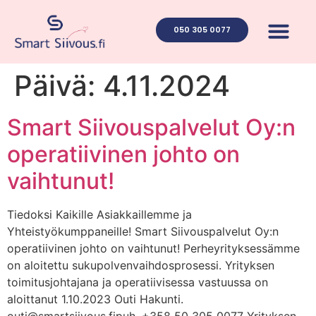
050 305 0077
Ota yhteyt
Päivä:
4.11.2024
Smart Siivouspalvelut Oy:n
operatiivinen johto on
vaihtunut!
Tiedoksi Kaikille Asiakkaillemme ja
Yhteistyökumppaneille! Smart Siivouspalvelut Oy:n
operatiivinen johto on vaihtunut! Perheyrityksessämme
on aloitettu sukupolvenvaihdosprosessi. Yrityksen
toimitusjohtajana ja operatiivisessa vastuussa on
aloittanut 1.10.2023 Outi Hakunti.