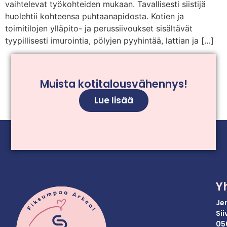
vaihtelevat työkohteiden mukaan. Tavallisesti siistijä
huolehtii kohteensa puhtaanapidosta. Kotien ja
toimitilojen ylläpito- ja perussiivoukset sisältävät
tyypillisesti imurointia, pölyjen pyyhintää, lattian ja […]
Muista kotitalousvähennys!
Lue lisää
Y
Je
Si
05