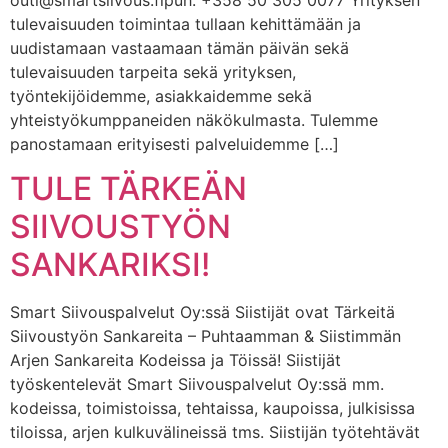
outi@smartsiivous.fipuh. +358 50 305 0077 Yrityksen
tulevaisuuden toimintaa tullaan kehittämään ja
uudistamaan vastaamaan tämän päivän sekä
tulevaisuuden tarpeita sekä yrityksen,
työntekijöidemme, asiakkaidemme sekä
yhteistyökumppaneiden näkökulmasta. Tulemme
panostamaan erityisesti palveluidemme […]
TULE TÄRKEÄN
SIIVOUSTYÖN
SANKARIKSI!
Smart Siivouspalvelut Oy:ssä Siistijät ovat Tärkeitä
Siivoustyön Sankareita – Puhtaamman & Siistimmän
Arjen Sankareita Kodeissa ja Töissä! Siistijät
työskentelevät Smart Siivouspalvelut Oy:ssä mm.
kodeissa, toimistoissa, tehtaissa, kaupoissa, julkisissa
tiloissa, arjen kulkuvälineissä tms. Siistijän työtehtävät