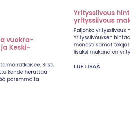
Yrityssiivous hin
yrityssiivous m
Paljonko yrityssiivou
Yrityssiivouksen hinta
 ja vuokra-
monesti samat tekijät 
ja Keski-
lisäksi mukana on yrity
telma ratkaisee. Siisti,
LUE LISÄÄ
tettu kohde herättää
tää paremmalta