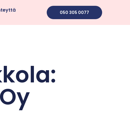
hteyttä
050 305 0077
kkola:
 Oy