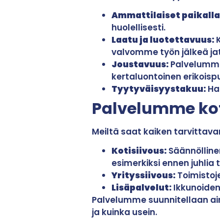
Ammattilaiset paikalla
huolellisesti.
Laatu ja luotettavuus:
K
valvomme työn jälkeä jat
Joustavuus:
Palvelumme 
kertaluontoinen erikoisp
Tyytyväisyystakuu:
Ha
Palvelumme kotii
Meiltä saat kaiken tarvittava
Kotisiivous:
Säännöllinen
esimerkiksi ennen juhlia 
Yrityssiivous:
Toimistoje
Lisäpalvelut:
Ikkunoiden 
Palvelumme suunnitellaan ai
ja kuinka usein.