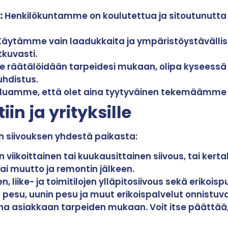
:
Henkilökuntamme on koulutettua ja sitoutunutt
äytämme vain laadukkaita ja ympäristöystävällisi
kuvasti.
räätälöidään tarpeidesi mukaan, olipa kyseessä s
uhdistus.
luamme, että olet aina tyytyväinen tekemäämme 
n ja yrityksille
n siivouksen yhdestä paikasta:
 viikoittainen tai kuukausittainen siivous, tai kerta
tai muutto ja remontin jälkeen.
n, liike- ja toimitilojen ylläpitosiivous sekä erikois
pesu, uunin pesu ja muut erikoispalvelut onnistuva
na asiakkaan tarpeiden mukaan. Voit itse päättää