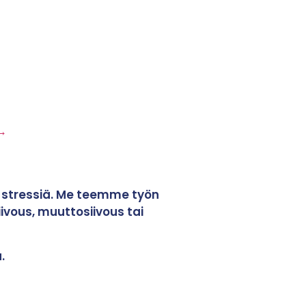
→
an stressiä. Me teemme työn
iivous, muuttosiivous tai
.