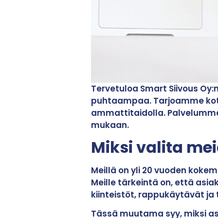
Tervetuloa Smart Siivous Oy:
puhtaampaa. Tarjoamme kotisii
ammattitaidolla. Palvelumme s
mukaan.
Miksi valita me
Meillä on yli 20 vuoden koke
Meille tärkeintä on, että asi
kiinteistöt, rappukäytävät ja 
Tässä muutama syy, miksi a