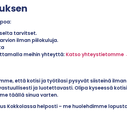
ouksen
ppoa:
selta tarvitset.
arvion ilman piilokuluja.
ta
 ottamalla meihin yhteyttä:
Katso yhteystietomme 
mme, että kotisi ja työtilasi pysyvät siisteinä ilm
stuullisesti ja luotettavasti. Olipa kyseessä kotis
mme täällä sinua varten.
iivous Kokkolassa helposti – me huolehdimme lopusta