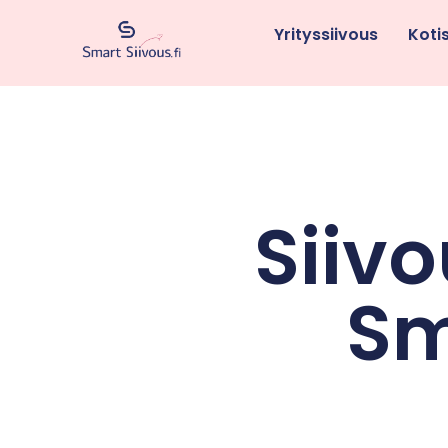
Yrityssiivous
Koti
Siivo
Sm