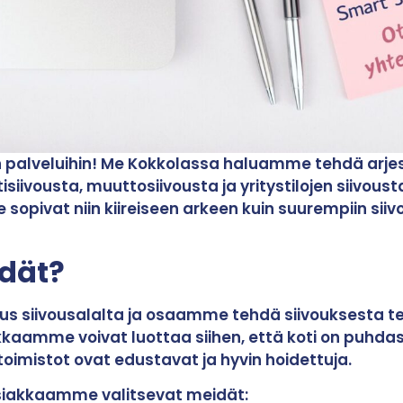
n palveluihin! Me Kokkolassa haluamme tehdä arje
vousta, muuttosiivousta ja yritystilojen siivousta
opivat niin kiireiseen arkeen kuin suurempiin siiv
idät?
mus siivousalalta ja osaamme tehdä siivouksesta t
akkaamme voivat luottaa siihen, että koti on puhdas
toimistot ovat edustavat ja hyvin hoidettuja.
siakkaamme valitsevat meidät: