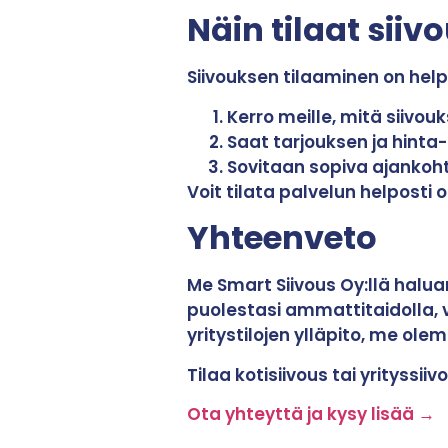
Näin tilaat siiv
Siivouksen tilaaminen on hel
Kerro meille, mitä siivouk
Saat tarjouksen ja hinta-
Sovitaan sopiva ajankoh
Voit tilata palvelun helposti
Yhteenveto
Me Smart Siivous Oy:llä halua
puolestasi ammattitaidolla, va
yritystilojen ylläpito, me ole
Tilaa kotisiivous tai yrityss
Ota yhteyttä ja kysy lisää →