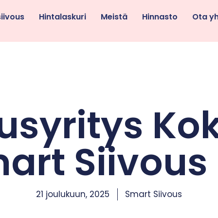
siivous
Hintalaskuri
Meistä
Hinnasto
Ota y
usyritys Ko
art Siivous
21 joulukuun, 2025
Smart Siivous