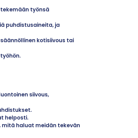
a tekemään työnsä
ä puhdistusaineita, ja
äännöllinen kotisiivous tai
työhön.
luontoinen siivous,
puhdistukset.
t helposti.
, mitä haluat meidän tekevän