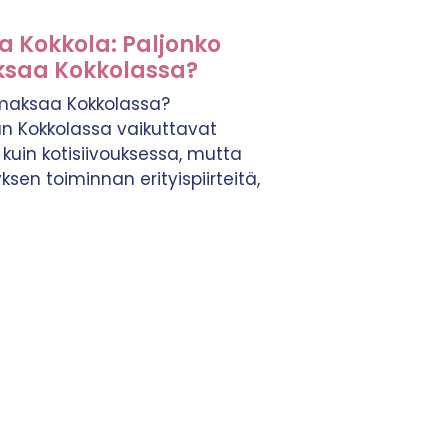
ta Kokkola: Paljonko
aksaa Kokkolassa?
s maksaa Kokkolassa?
an Kokkolassa vaikuttavat
kuin kotisiivouksessa, mutta
ksen toiminnan erityispiirteitä,