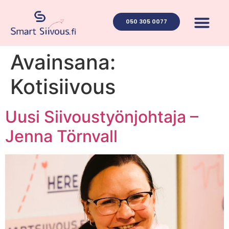
050 305 0077
Ota yhteyt
Avainsana:
Kotisiivous
Uusi Siivoustyönjohtaja –
Jenna Törnvall