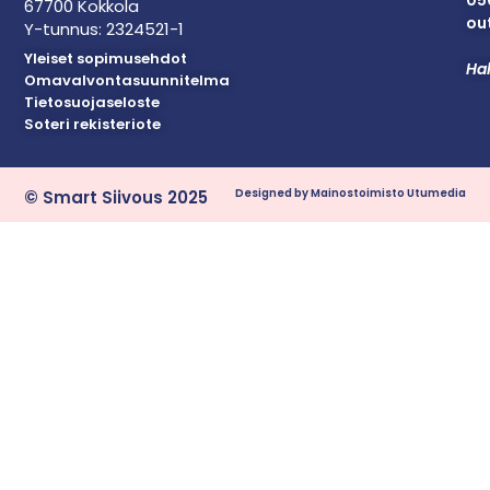
05
67700 Kokkola
out
Y-tunnus: 2324521-1
Yleiset sopimusehdot
Hal
Omavalvontasuunnitelma
Tietosuojaseloste
Soteri rekisteriote
Designed by Mainostoimisto Utumedia
© Smart Siivous 2025