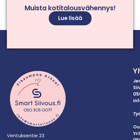
Muista kotitalousvähennys!
Lue lisää
Y
Je
Si
05
inf
Työ
Ou
Yri
Ventuksentie 23