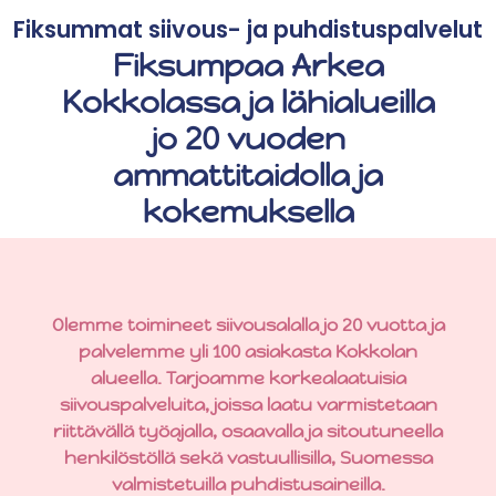
Fiksummat siivous- ja puhdistuspalvelut
Fiksumpaa Arkea
Kokkolassa ja lähialueilla
jo 20 vuoden
ammattitaidolla ja
kokemuksella
Olemme toimineet siivousalalla jo 20 vuotta ja
palvelemme yli 100 asiakasta Kokkolan
alueella. Tarjoamme korkealaatuisia
siivouspalveluita, joissa laatu varmistetaan
riittävällä työajalla, osaavalla ja sitoutuneella
henkilöstöllä sekä vastuullisilla, Suomessa
valmistetuilla puhdistusaineilla.