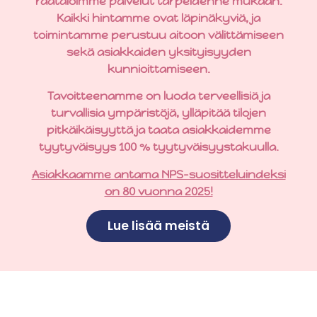
räätälöimme palvelut tarpeidenne mukaan.
Kaikki hintamme ovat läpinäkyviä, ja
toimintamme perustuu aitoon välittämiseen
sekä asiakkaiden yksityisyyden
kunnioittamiseen.
Tavoitteenamme on luoda terveellisiä ja
turvallisia ympäristöjä, ylläpitää tilojen
pitkäikäisyyttä ja taata asiakkaidemme
tyytyväisyys 100 % tyytyväisyystakuulla.
Asiakkaamme antama NPS-suositteluindeksi
on 80 vuonna 2025!
Lue lisää meistä