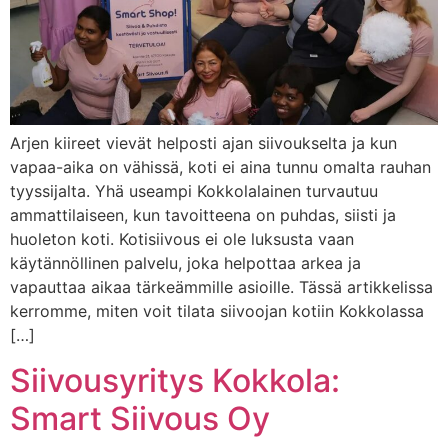
Arjen kiireet vievät helposti ajan siivoukselta ja kun
vapaa-aika on vähissä, koti ei aina tunnu omalta rauhan
tyyssijalta. Yhä useampi Kokkolalainen turvautuu
ammattilaiseen, kun tavoitteena on puhdas, siisti ja
huoleton koti. Kotisiivous ei ole luksusta vaan
käytännöllinen palvelu, joka helpottaa arkea ja
vapauttaa aikaa tärkeämmille asioille. Tässä artikkelissa
kerromme, miten voit tilata siivoojan kotiin Kokkolassa
[…]
Siivousyritys Kokkola:
Smart Siivous Oy