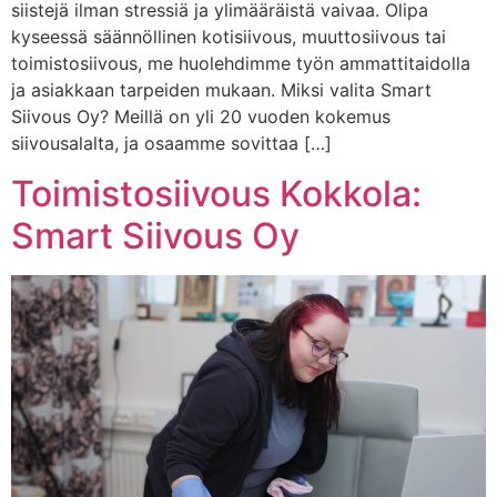
siistejä ilman stressiä ja ylimääräistä vaivaa. Olipa
kyseessä säännöllinen kotisiivous, muuttosiivous tai
toimistosiivous, me huolehdimme työn ammattitaidolla
ja asiakkaan tarpeiden mukaan. Miksi valita Smart
Siivous Oy? Meillä on yli 20 vuoden kokemus
siivousalalta, ja osaamme sovittaa […]
Toimistosiivous Kokkola:
Smart Siivous Oy