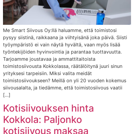
Me Smart Siivous Oy:llä haluamme, että toimistosi
pysyy siistinä, raikkaana ja viihtyisänä joka päivä. Siisti
työympäristö ei vain näytä hyvältä, vaan myös lisää
työntekijöiden hyvinvointia ja parantaa tuottavuutta.
Tarjoamme joustavaa ja ammattitaitoista
toimistosiivousta Kokkolassa, räätälöitynä juuri sinun
yrityksesi tarpeisiin. Miksi valita meidät
toimistosiivoukseen? Meillä on yli 20 vuoden kokemus
siivousalalta, ja tiedämme, että toimistosiivous vaatii
[…]
Kotisiivouksen hinta
Kokkola: Paljonko
kotisiivous maksaa