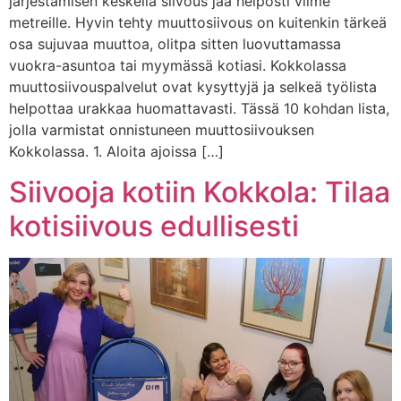
järjestämisen keskellä siivous jää helposti viime
metreille. Hyvin tehty muuttosiivous on kuitenkin tärkeä
osa sujuvaa muuttoa, olitpa sitten luovuttamassa
vuokra-asuntoa tai myymässä kotiasi. Kokkolassa
muuttosiivouspalvelut ovat kysyttyjä ja selkeä työlista
helpottaa urakkaa huomattavasti. Tässä 10 kohdan lista,
jolla varmistat onnistuneen muuttosiivouksen
Kokkolassa. 1. Aloita ajoissa […]
Siivooja kotiin Kokkola: Tilaa
kotisiivous edullisesti