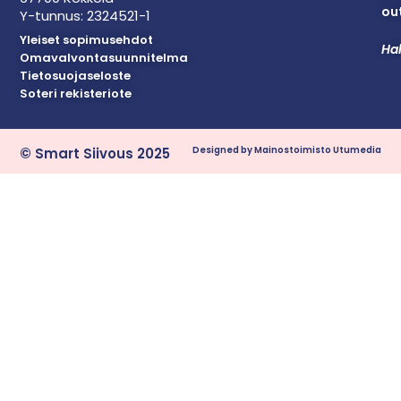
out
Y-tunnus: 2324521-1
Yleiset sopimusehdot
Hal
Omavalvontasuunnitelma
Tietosuojaseloste
Soteri rekisteriote
Designed by Mainostoimisto Utumedia
© Smart Siivous 2025